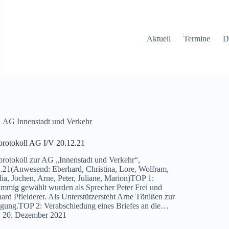
Aktuell
Termine
D
AG Innenstadt und Verkehr
rotokoll AG I/V 20.12.21
rotokoll zur AG „Innenstadt und Verkehr“,
.21(Anwesend: Eberhard, Christina, Lore, Wolfram,
ia, Jochen, Arne, Peter, Juliane, Marion)TOP 1:
immig gewählt wurden als Sprecher Peter Frei und
ard Pfleiderer. Als Unterstützersteht Arne Tönißen zur
gung.TOP 2: Verabschiedung eines Briefes an die…
20. Dezember 2021