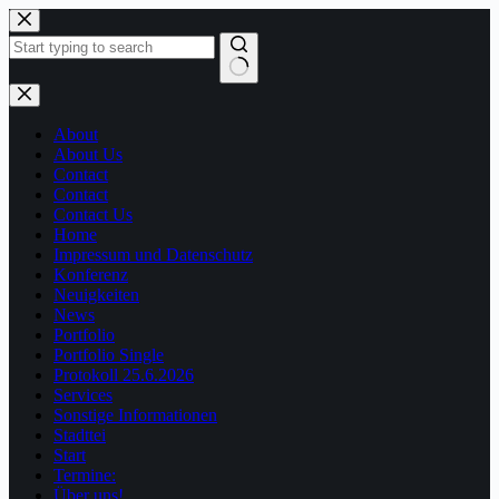
Zum
Inhalt
springen
Keine
Ergebnisse
About
About Us
Contact
Contact
Contact Us
Home
Impressum und Datenschutz
Konferenz
Neuigkeiten
News
Portfolio
Portfolio Single
Protokoll 25.6.2026
Services
Sonstige Informationen
Stadttei
Start
Termine:
Über uns!