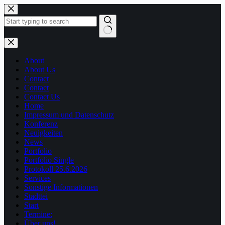
Zum
Inhalt
springen
Keine
Ergebnisse
About
About Us
Contact
Contact
Contact Us
Home
Impressum und Datenschutz
Konferenz
Neuigkeiten
News
Portfolio
Portfolio Single
Protokoll 25.6.2026
Services
Sonstige Informationen
Stadttei
Start
Termine:
Über uns!