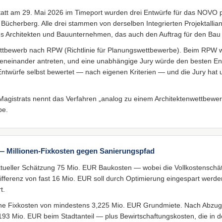
tatt am 29. Mai 2026 im Timeport wurden drei Entwürfe für das NOVO p
cherberg. Alle drei stammen von derselben Integrierten Projektallian
 Architekten und Bauunternehmen, das auch den Auftrag für den Bau 
wettbewerb nach RPW (Richtlinie für Planungswettbewerbe). Beim RPW
neinander antreten, und eine unabhängige Jury würde den besten Ent
 Entwürfe selbst bewertet — nach eigenen Kriterien — und die Jury hat 
Magistrats nennt das Verfahren „analog zu einem Architektenwettbewer
be.
— Millionen-Fixkosten gegen Sanierungspfad
ueller Schätzung 75 Mio. EUR Baukosten — wobei die Vollkostenschät
Differenz von fast 16 Mio. EUR soll durch Optimierung eingespart werd
t.
che Fixkosten von mindestens 3,225 Mio. EUR Grundmiete. Nach Abzu
,193 Mio. EUR beim Stadtanteil — plus Bewirtschaftungskosten, die in de