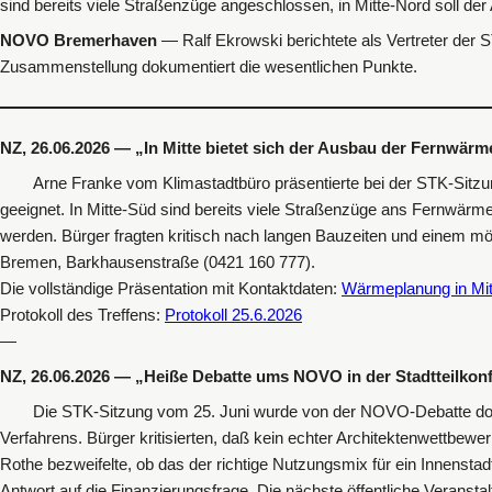
sind bereits viele Straßenzüge angeschlossen, in Mitte-Nord soll d
NOVO Bremerhaven
— Ralf Ekrowski berichtete als Vertreter der 
Zusammenstellung dokumentiert die wesentlichen Punkte.
NZ, 26.06.2026 — „In Mitte bietet sich der Ausbau der Fernwärm
Arne Franke vom Klimastadtbüro präsentierte bei der STK-Sitzun
geeignet. In Mitte-Süd sind bereits viele Straßenzüge ans Fernwär
werden. Bürger fragten kritisch nach langen Bauzeiten und einem m
Bremen, Barkhausenstraße (0421 160 777).
Die vollständige Präsentation mit Kontaktdaten:
Wärmeplanung in Mit
Protokoll des Treffens:
Protokoll 25.6.2026
—
NZ, 26.06.2026 — „Heiße Debatte ums NOVO in der Stadtteilkonf
Die STK-Sitzung vom 25. Juni wurde von der NOVO-Debatte domin
Verfahrens. Bürger kritisierten, daß kein echter Architektenwettbew
Rothe bezweifelte, ob das der richtige Nutzungsmix für ein Innenstadt
Antwort auf die Finanzierungsfrage. Die nächste öffentliche Veran