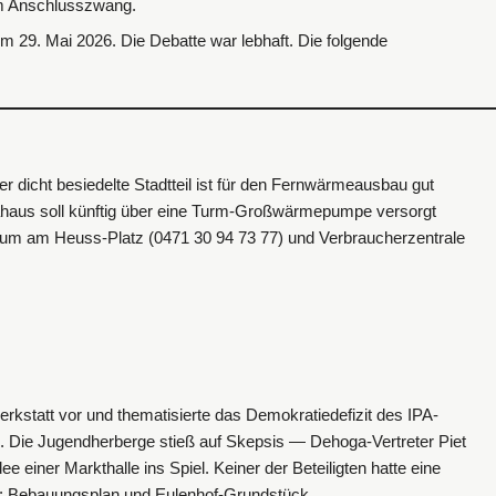
hem Anschlusszwang.
m 29. Mai 2026. Die Debatte war lebhaft. Die folgende
 dicht besiedelte Stadtteil ist für den Fernwärmeausbau gut
imahaus soll künftig über eine Turm-Großwärmepumpe versorgt
rum am Heuss-Platz (0471 30 94 73 77) und Verbraucherzentrale
kstatt vor und thematisierte das Demokratiedefizit des IPA-
n. Die Jugendherberge stieß auf Skepsis — Dehoga-Vertreter Piet
 einer Markthalle ins Spiel. Keiner der Beteiligten hatte eine
ma: Bebauungsplan und Eulenhof-Grundstück.