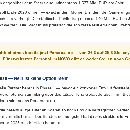
en gegenüber dem Status quo: mindestens 1,577 Mio. EUR pro Jahr.
oll Ende 2029 öffnen — exakt in dem Moment, in dem der Sanierungs
chnitte verlangt. Der städtische Fehlbetrag muss auf 40 Mio. EUR im 
t werden. Die Stadt muss praktisch die schwarze Null erreichen, wä
dtbibliothek bereits jetzt Personal ab — von 26,6 auf 25,6 Stellen,
 Für erweitertes Personal im NOVO gibt es weder Stellen noch Ge
izit — Nein ist keine Option mehr
lle Partner bereits in Phase 1 — bevor ein konkreter Entwurf feststeht,
tverordnetenversammlung über das tatsächliche Gebäude abstimmt. Bis A
 dann stimmt das Parlament ab.
die bereits aufgelaufenen Kosten so hoch und die vertraglichen Verfle
ehr vermittelbar ist. Der Bundesrechnungshof hat dieses strukturelle Pr
anuar 2025 ausdrücklich benannt.