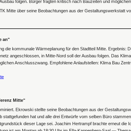
er Ausbau folgen. Bürger fragten kritisch nach Bauzeiten und möglic
STK Mitte über seine Beobachtungen aus der Gestaltungswerkstatt vo
e an“
g die kommunale Wärmeplanung für den Stadtteil Mitte. Ergebnis: Der
menetz angeschlossen, in Mitte-Nord soll der Ausbau folgen. Das Kl
öglichen Anschlusszwang. Empfohlene Anlaufstellen: Klima Bau Zent
te
erenz Mitte“
iert. Ekrowski stellte seine Beobachtungen aus der Gestaltungswer
erb stattgefunden hat und alle drei Entwürfe vom selben Büro stamme
grundstück dieser Lage sei. Joachim Hertrampf brachte erneut die Idee
staltung ist am Montag ab 18:30 Uhr im Ella-Kappenberg-Saal — The