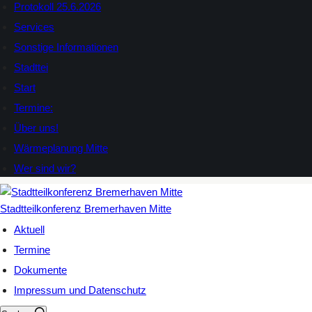
Protokoll 25.6.2026
Services
Sonstige Informationen
Stadttei
Start
Termine:
Über uns!
Wärmeplanung Mitte
Wer sind wir?
Stadtteilkonferenz Bremerhaven Mitte
Aktuell
Termine
Dokumente
Impressum und Datenschutz