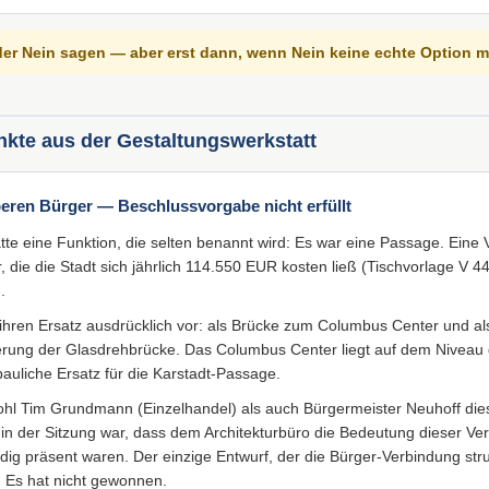
der Nein sagen — aber erst dann, wenn Nein keine echte Option me
nkte aus der Gestaltungswerkstatt
eren Bürger — Beschlussvorgabe nicht erfüllt
te eine Funktion, die selten benannt wird: Es war eine Passage. Eine
, die die Stadt sich jährlich 114.550 EUR kosten ließ (Tischvorlage V 4
.
ihren Ersatz ausdrücklich vor: als Brücke zum Columbus Center und al
rung der Glasdrehbrücke. Das Columbus Center liegt auf dem Niveau
bauliche Ersatz für die Karstadt-Passage.
ohl Tim Grundmann (Einzelhandel) als auch Bürgermeister Neuhoff di
n der Sitzung war, dass dem Architekturbüro die Bedeutung dieser Ver
dig präsent waren. Der einzige Entwurf, der die Bürger-Verbindung struk
 Es hat nicht gewonnen.