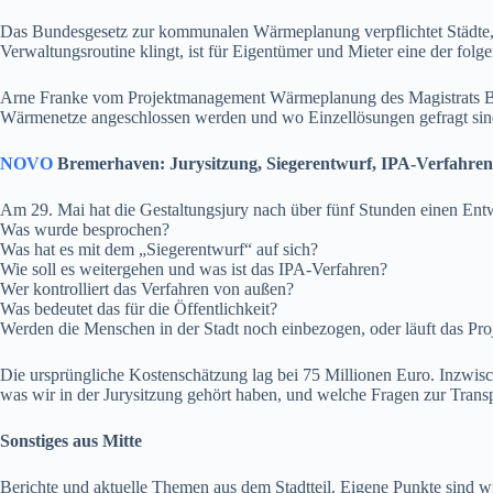
Das Bundesgesetz zur kommunalen Wärmeplanung verpflichtet Städte, 
Verwaltungsroutine klingt, ist für Eigentümer und Mieter eine der fo
Arne Franke vom Projektmanagement Wärmeplanung des Magistrats Brem
Wärmenetze angeschlossen werden und wo Einzellösungen gefragt sind
NOVO
Bremerhaven: Jurysitzung, Siegerentwurf, IPA-Verfahren
Am 29. Mai hat die Gestaltungsjury nach über fünf Stunden einen Entwu
Was wurde besprochen?
Was hat es mit dem „Siegerentwurf“ auf sich?
Wie soll es weitergehen und was ist das IPA-Verfahren?
Wer kontrolliert das Verfahren von außen?
Was bedeutet das für die Öffentlichkeit?
Werden die Menschen in der Stadt noch einbezogen, oder läuft das Proj
Die ursprüngliche Kostenschätzung lag bei 75 Millionen Euro. Inzwis
was wir in der Jurysitzung gehört haben, und welche Fragen zur Transp
Sonstiges aus Mitte
Berichte und aktuelle Themen aus dem Stadtteil. Eigene Punkte sind 