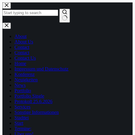
Zum
Inhalt
springen
Keine
Ergebnisse
About
About Us
Contact
Contact
Contact Us
Home
Impressum und Datenschutz
Konferenz
Neuigkeiten
News
Portfolio
Portfolio Single
Protokoll 25.6.2026
Services
Sonstige Informationen
Stadttei
Start
Termine:
Über uns!