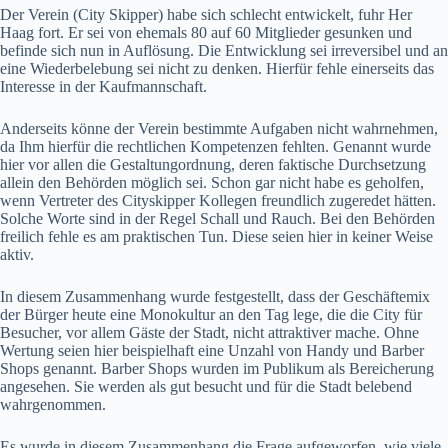
Der Verein (City Skipper) habe sich schlecht entwickelt, fuhr Her
Haag fort. Er sei von ehemals 80 auf 60 Mitglieder gesunken und
befinde sich nun in Auflösung. Die Entwicklung sei irreversibel und an
eine Wiederbelebung sei nicht zu denken. Hierfür fehle einerseits das
Interesse in der Kaufmannschaft.
Anderseits könne der Verein bestimmte Aufgaben nicht wahrnehmen,
da Ihm hierfür die rechtlichen Kompetenzen fehlten. Genannt wurde
hier vor allen die Gestaltungordnung, deren faktische Durchsetzung
allein den Behörden möglich sei. Schon gar nicht habe es geholfen,
wenn Vertreter des Cityskipper Kollegen freundlich zugeredet hätten.
Solche Worte sind in der Regel Schall und Rauch. Bei den Behörden
freilich fehle es am praktischen Tun. Diese seien hier in keiner Weise
aktiv.
In diesem Zusammenhang wurde festgestellt, dass der Geschäftemix
der Bürger heute eine Monokultur an den Tag lege, die die City für
Besucher, vor allem Gäste der Stadt, nicht attraktiver mache. Ohne
Wertung seien hier beispielhaft eine Unzahl von Handy und Barber
Shops genannt. Barber Shops wurden im Publikum als Bereicherung
angesehen. Sie werden als gut besucht und für die Stadt belebend
wahrgenommen.
Es wurde in diesem Zusammenhang die Frage aufgeworfen, wie viele