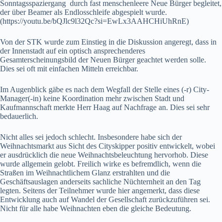
Sonntagsspaziergang durch fast menschenleere Neue Bürger begleitet,
der über Beamer als Endlosschleife abgespielt wurde.
(https://youtu.be/bQJlc9l32Qc?si=EwLx3AAHCHiUhRnE)
Von der STK wurde zum Einstieg in die Diskussion angeregt, dass in
der Innenstadt auf ein optisch ansprechenderes
Gesamterscheinungsbild der Neuen Bürger geachtet werden solle.
Dies sei oft mit einfachen Mitteln erreichbar.
Im Augenblick gäbe es nach dem Wegfall der Stelle eines (-r) City-
Manager(-in) keine Koordination mehr zwischen Stadt und
Kaufmannschaft merkte Herr Haag auf Nachfrage an. Dies sei sehr
bedauerlich.
Nicht alles sei jedoch schlecht. Insbesondere habe sich der
Weihnachtsmarkt aus Sicht des Cityskipper positiv entwickelt, wobei
er ausdrücklich die neue Weihnachtsbeleuchtung hervorhob. Diese
wurde allgemein gelobt. Freilich wirke es befremdlich, wenn die
Straßen im Weihnachtlichem Glanz erstrahlten und die
Geschäftsauslagen anderseits sachliche Nüchternheit an den Tag
legten. Seitens der Teilnehmer wurde hier angemerkt, dass diese
Entwicklung auch auf Wandel der Gesellschaft zurückzuführen sei.
Nicht für alle habe Weihnachten eben die gleiche Bedeutung.