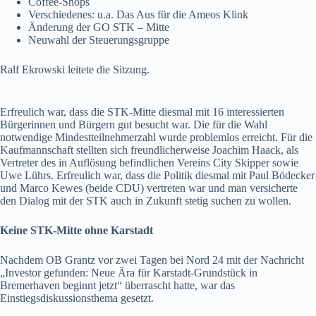
Coffee-Shops
Verschiedenes: u.a. Das Aus für die Ameos Klink
Änderung der GO STK – Mitte
Neuwahl der Steuerungsgruppe
Ralf Ekrowski leitete die Sitzung.
Erfreulich war, dass die STK-Mitte diesmal mit 16 interessierten
Bürgerinnen und Bürgern gut besucht war. Die für die Wahl
notwendige Mindestteilnehmerzahl wurde problemlos erreicht. Für die
Kaufmannschaft stellten sich freundlicherweise Joachim Haack, als
Vertreter des in Auflösung befindlichen Vereins City Skipper sowie
Uwe Lührs. Erfreulich war, dass die Politik diesmal mit Paul Bödecker
und Marco Kewes (beide CDU) vertreten war und man versicherte
den Dialog mit der STK auch in Zukunft stetig suchen zu wollen.
Keine STK-Mitte ohne Karstadt
Nachdem OB Grantz vor zwei Tagen bei Nord 24 mit der Nachricht
„Investor gefunden: Neue Ära für Karstadt-Grundstück in
Bremerhaven beginnt jetzt“ überrascht hatte, war das
Einstiegsdiskussionsthema gesetzt.