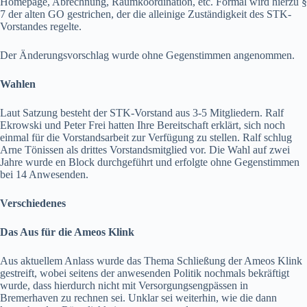
Homepage, Abrechnung, Raumkoordination, etc. Formal wird hierzu §
7 der alten GO gestrichen, der die alleinige Zuständigkeit des STK-
Vorstandes regelte.
Der Änderungsvorschlag wurde ohne Gegenstimmen angenommen.
Wahlen
Laut Satzung besteht der STK-Vorstand aus 3-5 Mitgliedern. Ralf
Ekrowski und Peter Frei hatten Ihre Bereitschaft erklärt, sich noch
einmal für die Vorstandsarbeit zur Verfügung zu stellen. Ralf schlug
Arne Tönissen als drittes Vorstandsmitglied vor. Die Wahl auf zwei
Jahre wurde en Block durchgeführt und erfolgte ohne Gegenstimmen
bei 14 Anwesenden.
Verschiedenes
Das Aus für die Ameos Klink
Aus aktuellem Anlass wurde das Thema Schließung der Ameos Klink
gestreift, wobei seitens der anwesenden Politik nochmals bekräftigt
wurde, dass hierdurch nicht mit Versorgungsengpässen in
Bremerhaven zu rechnen sei. Unklar sei weiterhin, wie die dann