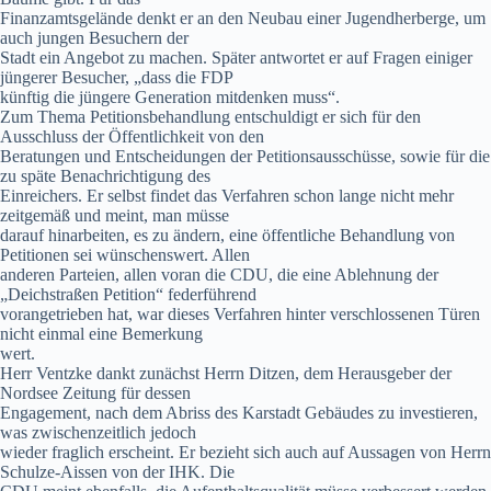
Finanzamtsgelände denkt er an den Neubau einer Jugendherberge, um
auch jungen Besuchern der
Stadt ein Angebot zu machen. Später antwortet er auf Fragen einiger
jüngerer Besucher, „dass die FDP
künftig die jüngere Generation mitdenken muss“.
Zum Thema Petitionsbehandlung entschuldigt er sich für den
Ausschluss der Öffentlichkeit von den
Beratungen und Entscheidungen der Petitionsausschüsse, sowie für die
zu späte Benachrichtigung des
Einreichers. Er selbst findet das Verfahren schon lange nicht mehr
zeitgemäß und meint, man müsse
darauf hinarbeiten, es zu ändern, eine öffentliche Behandlung von
Petitionen sei wünschenswert. Allen
anderen Parteien, allen voran die CDU, die eine Ablehnung der
„Deichstraßen Petition“ federführend
vorangetrieben hat, war dieses Verfahren hinter verschlossenen Türen
nicht einmal eine Bemerkung
wert.
Herr Ventzke dankt zunächst Herrn Ditzen, dem Herausgeber der
Nordsee Zeitung für dessen
Engagement, nach dem Abriss des Karstadt Gebäudes zu investieren,
was zwischenzeitlich jedoch
wieder fraglich erscheint. Er bezieht sich auch auf Aussagen von Herrn
Schulze-Aissen von der IHK. Die