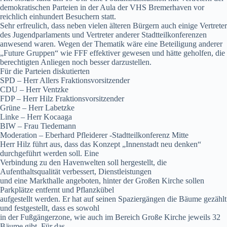
demokratischen Parteien in der Aula der VHS Bremerhaven vor
reichlich einhundert Besuchern statt.
Sehr erfreulich, dass neben vielen älteren Bürgern auch einige Vertreter
des Jugendparlaments und Vertreter anderer Stadtteilkonferenzen
anwesend waren. Wegen der Thematik wäre eine Beteiligung anderer
„Future Gruppen“ wie FFF effektiver gewesen und hätte geholfen, die
berechtigten Anliegen noch besser darzustellen.
Für die Parteien diskutierten
SPD – Herr Allers Fraktionsvorsitzender
CDU – Herr Ventzke
FDP – Herr Hilz Fraktionsvorsitzender
Grüne – Herr Labetzke
Linke – Herr Kocaaga
BIW – Frau Tiedemann
Moderation – Eberhard Pfleiderer -Stadtteilkonferenz Mitte
Herr Hilz führt aus, dass das Konzept „Innenstadt neu denken“
durchgeführt werden soll. Eine
Verbindung zu den Havenwelten soll hergestellt, die
Aufenthaltsqualität verbessert, Dienstleistungen
und eine Markthalle angeboten, hinter der Großen Kirche sollen
Parkplätze entfernt und Pflanzkübel
aufgestellt werden. Er hat auf seinen Spaziergängen die Bäume gezählt
und festgestellt, dass es sowohl
in der Fußgängerzone, wie auch im Bereich Große Kirche jeweils 32
Bäume gibt. Für das