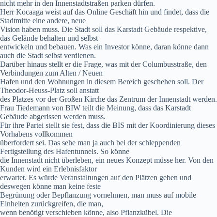
nicht mehr in den Innenstadtstraßen parken dürfen.
Herr Kocaaga weist auf das Online Geschäft hin und findet, dass die
Stadtmitte eine andere, neue
Vision haben muss. Die Stadt soll das Karstadt Gebäude respektive,
das Gelände behalten und selbst
entwickeln und bebauen. Was ein Investor könne, daran könne dann
auch die Stadt selbst verdienen.
Darüber hinaus stellt er die Frage, was mit der Columbusstraße, den
Verbindungen zum Alten / Neuen
Hafen und den Wohnungen in diesem Bereich geschehen soll. Der
Theodor-Heuss-Platz soll anstatt
des Platzes vor der Großen Kirche das Zentrum der Innenstadt werden.
Frau Tiedemann von BIW teilt die Meinung, dass das Karstadt
Gebäude abgerissen werden muss.
Für ihre Partei stellt sie fest, dass die BIS mit der Koordinierung dieses
Vorhabens vollkommen
überfordert sei. Das sehe man ja auch bei der schleppenden
Fertigstellung des Hafentunnels. So könne
die Innenstadt nicht überleben, ein neues Konzept müsse her. Von den
Kunden wird ein Erlebnisfaktor
erwartet. Es würde Veranstaltungen auf den Plätzen geben und
deswegen könne man keine feste
Begrünung oder Bepflanzung vornehmen, man muss auf mobile
Einheiten zurückgreifen, die man,
wenn benötigt verschieben könne, also Pflanzkübel. Die