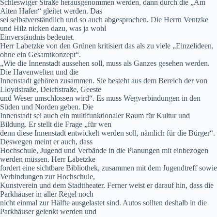
Schleswiger Straße herausgenommen werden, dann durch die „Am
Alten Hafen“ gleitet werden. Das
sei selbstverständlich und so auch abgesprochen. Die Herrn Ventzke
und Hilz nicken dazu, was ja wohl
Einverständnis bedeutet.
Herr Labetzke von den Grünen kritisiert das als zu viele „Einzelideen,
ohne ein Gesamtkonzept“.
„Wie die Innenstadt aussehen soll, muss als Ganzes gesehen werden.
Die Havenwelten und die
Innenstadt gehören zusammen. Sie besteht aus dem Bereich der von
Lloydstraße, Deichstraße, Geeste
und Weser umschlossen wird“. Es muss Wegverbindungen in den
Süden und Norden geben. Die
Innenstadt sei auch ein multifunktionaler Raum für Kultur und
Bildung. Er stellt die Frage „für wen
denn diese Innenstadt entwickelt werden soll, nämlich für die Bürger“.
Deswegen meint er auch, dass
Hochschule, Jugend und Verbände in die Planungen mit einbezogen
werden müssen. Herr Labetzke
fordert eine sichtbare Bibliothek, zusammen mit dem Jugendtreff sowie
Verbindungen zur Hochschule,
Kunstverein und dem Stadttheater. Ferner weist er darauf hin, dass die
Parkhäuser in aller Regel noch
nicht einmal zur Hälfte ausgelastet sind. Autos sollten deshalb in die
Parkhäuser gelenkt werden und