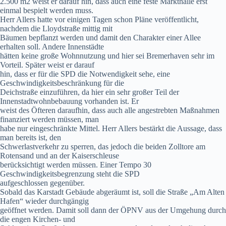
2.500 m2 weist er darauf hin, dass auch eine feste Markthalle erst
einmal bespielt werden muss.
Herr Allers hatte vor einigen Tagen schon Pläne veröffentlicht,
nachdem die Lloydstraße mittig mit
Bäumen bepflanzt werden und damit den Charakter einer Allee
erhalten soll. Andere Innenstädte
hätten keine große Wohnnutzung und hier sei Bremerhaven sehr im
Vorteil. Später weist er darauf
hin, dass er für die SPD die Notwendigkeit sehe, eine
Geschwindigkeitsbeschränkung für die
Deichstraße einzuführen, da hier ein sehr großer Teil der
Innenstadtwohnbebauung vorhanden ist. Er
weist des Öfteren daraufhin, dass auch alle angestrebten Maßnahmen
finanziert werden müssen, man
habe nur eingeschränkte Mittel. Herr Allers bestärkt die Aussage, dass
man bereits ist, den
Schwerlastverkehr zu sperren, das jedoch die beiden Zolltore am
Rotensand und an der Kaiserschleuse
berücksichtigt werden müssen. Einer Tempo 30
Geschwindigkeitsbegrenzung steht die SPD
aufgeschlossen gegenüber.
Sobald das Karstadt Gebäude abgeräumt ist, soll die Straße „Am Alten
Hafen“ wieder durchgängig
geöffnet werden. Damit soll dann der ÖPNV aus der Umgehung durch
die engen Kirchen- und