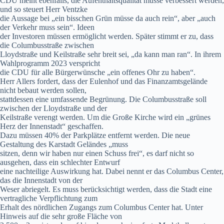
CDU meint ebenfalls, die Aufenthaltsqualität müsse verbessert werden,
und so steuert Herr Ventzke
die Aussage bei „ein bisschen Grün müsse da auch rein“, aber „auch
der Verkehr muss sein“. Ideen
der Investoren müssen ermöglicht werden. Später stimmt er zu, dass
die Columbusstraße zwischen
Lloydstraße und Keilstraße sehr breit sei, „da kann man ran“. In ihrem
Wahlprogramm 2023 verspricht
die CDU für alle Bürgerwünsche „ein offenes Ohr zu haben“.
Herr Allers fordert, dass der Eulenhof und das Finanzamtsgelände
nicht bebaut werden sollen,
stattdessen eine umfassende Begrünung. Die Columbusstraße soll
zwischen der Lloydstraße und der
Keilstraße verengt werden. Um die Große Kirche wird ein „grünes
Herz der Innenstadt“ geschaffen.
Dazu müssen 40% der Parkplätze entfernt werden. Die neue
Gestaltung des Karstadt Geländes „muss
sitzen, denn wir haben nur einen Schuss frei“, es darf nicht so
ausgehen, dass ein schlechter Entwurf
eine nachteilige Auswirkung hat. Dabei nennt er das Columbus Center,
das die Innenstadt von der
Weser abriegelt. Es muss berücksichtigt werden, dass die Stadt eine
vertragliche Verpflichtung zum
Erhalt des nördlichen Zugangs zum Columbus Center hat. Unter
Hinweis auf die sehr große Fläche von