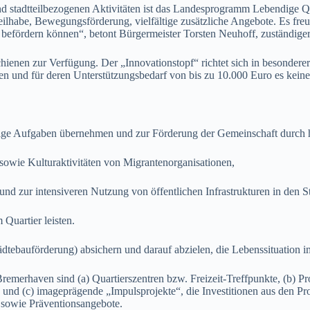
nd stadtteilbezogenen Aktivitäten ist das Landesprogramm Lebendige Qua
le Teilhabe, Bewegungsförderung, vielfältige zusätzliche Angebote. Es
r befördern können“, betont Bürgermeister Torsten Neuhoff, zuständige
ienen zur Verfügung. Der „Innovationstopf“ richtet sich in besonderer
sten und für deren Unterstützungsbedarf von bis zu 10.000 Euro es kein
e Aufgaben übernehmen und zur Förderung der Gemeinschaft durch h
owie Kulturaktivitäten von Migrantenorganisationen,
zur intensiveren Nutzung von öffentlichen Infrastrukturen in den Stad
Quartier leisten.
bauförderung) absichern und darauf abzielen, die Lebenssituation im
erhaven sind (a) Quartierszentren bzw. Freizeit-Treffpunkte, (b) Pro
und (c) imageprägende „Impulsprojekte“, die Investitionen aus den Pr
 sowie Präventionsangebote.