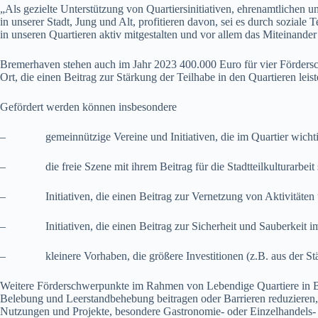
„Als gezielte Unterstützung von Quartiersinitiativen, ehrenamtlichen u
in unserer Stadt, Jung und Alt, profitieren davon, sei es durch sozia
in unseren Quartieren aktiv mitgestalten und vor allem das Miteinande
Bremerhaven stehen auch im Jahr 2023 400.000 Euro für vier Fördersch
Ort, die einen Beitrag zur Stärkung der Teilhabe in den Quartieren lei
Gefördert werden können insbesondere
– gemeinnützige Vereine und Initiativen, die im Quartier wichtig
– die freie Szene mit ihrem Beitrag für die Stadtteilkulturarbeit s
– Initiativen, die einen Beitrag zur Vernetzung von Aktivitäten und 
– Initiativen, die einen Beitrag zur Sicherheit und Sauberkeit im 
– kleinere Vorhaben, die größere Investitionen (z.B. aus der Städte
Weitere Förderschwerpunkte im Rahmen von Lebendige Quartiere in Brem
Belebung und Leerstandbehebung beitragen oder Barrieren reduzieren, 
Nutzungen und Projekte, besondere Gastronomie- oder Einzelhandels-